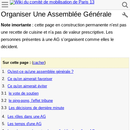
Organiser Une Assemblée Générale
Note imortante
: cette page en construction permanente n'est pas
une recette de cuisine et n'a pas de valeur prescriptive. Les
personnes présentes à une AG s'organisent comme elles le
décident.
Sur cette page :
(
cacher
)
1.
Qu'est-ce qu'une assemblée générale ?
2.
Ce qu'on aimerait favoriser
3.
Ce qu'on aimerait éviter
3.1
le vote de soutien
3.2
le ping-pong, l'effet tribune
3.3
Les décisions de dernière minute
4.
Les rôles dans une AG
5.
Les temps d'une AG