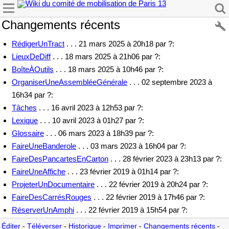
Changements récents
RédigerUnTract
. . . 21 mars 2025 à 20h18 par ?:
LieuxDeDiff
. . . 18 mars 2025 à 21h06 par ?:
BoîteÀOutils
. . . 18 mars 2025 à 10h46 par ?:
OrganiserUneAssembléeGénérale
. . . 02 septembre 2023 à
16h34 par ?:
Tâches
. . . 16 avril 2023 à 12h53 par ?:
Lexique
. . . 10 avril 2023 à 01h27 par ?:
Glossaire
. . . 06 mars 2023 à 18h39 par ?:
FaireUneBanderole
. . . 03 mars 2023 à 16h04 par ?:
FaireDesPancartesEnCarton
. . . 28 février 2023 à 23h13 par ?:
FaireUneAffiche
. . . 23 février 2019 à 01h14 par ?:
ProjeterUnDocumentaire
. . . 22 février 2019 à 20h24 par ?:
FaireDesCarrésRouges
. . . 22 février 2019 à 17h46 par ?:
RéserverUnAmphi
. . . 22 février 2019 à 15h54 par ?:
Éditer
-
Téléverser
-
Historique
-
Imprimer
-
Changements récents
-